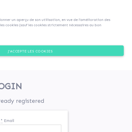
Sign up
Login
|
EN
|
FR
 donner un aperçu de son utilisation, en vue de l’amélioration des
es cookies (sauf les cookies strictement nécessaires au bon
J'ACCEPTE LES COOKIES
OGIN
ready registered
*
Email