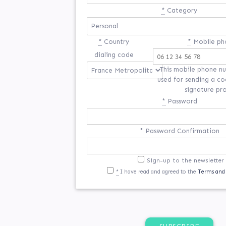
*
Category
*
Country
*
Mobile ph
dialing code
This mobile phone nu
used for sending a co
signature pr
*
Password
*
Password Confirmation
Sign-up to the newsletter
*
I have read and agreed to the
Terms and