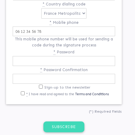
*
Country dialing code
*
Mobile phone
This mobile phone number will be used for sending a
code during the signature process
*
Password
*
Password Confirmation
If
Sign-up to the newsletter
*
I have read and agreed to the
Terms and Conditions
you
are
a
(*) Required fields
human,
ignore
this