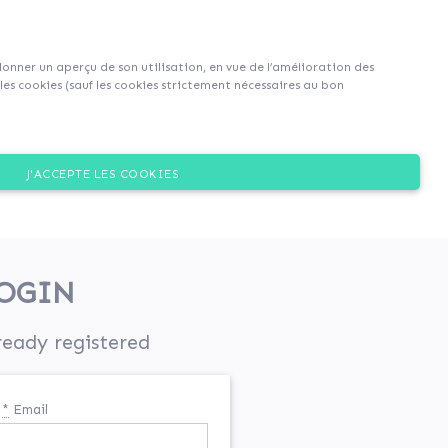
Sign up
Login
|
EN
|
FR
 donner un aperçu de son utilisation, en vue de l’amélioration des
es cookies (sauf les cookies strictement nécessaires au bon
J'ACCEPTE LES COOKIES
OGIN
ready registered
*
Email