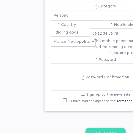
*
Category
*
Country
*
Mobile ph
dialing code
This mobile phone nu
used for sending a co
signature pr
*
Password
*
Password Confirmation
If
Sign-up to the newsletter
*
I have read and agreed to the
Terms and
you
are
a
human,