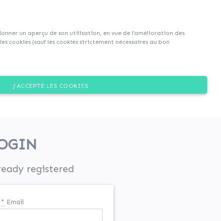
Sign up
Login
|
EN
|
FR
 donner un aperçu de son utilisation, en vue de l’amélioration des
es cookies (sauf les cookies strictement nécessaires au bon
J'ACCEPTE LES COOKIES
OGIN
ready registered
*
Email