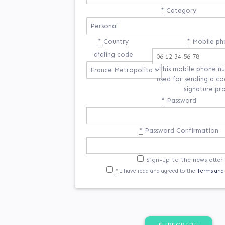
*
Category
*
Country
*
Mobile ph
dialing code
This mobile phone nu
used for sending a co
signature pr
*
Password
*
Password Confirmation
Sign-up to the newsletter
*
I have read and agreed to the
Terms and