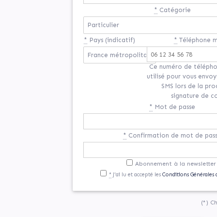
*
Catégorie
*
Pays (indicatif)
*
Téléphone m
Ce numéro de télépho
utilisé pour vous envo
SMS lors de la pr
signature de c
*
Mot de passe
*
Confirmation de mot de pas
If
Abonnement à la newsletter
*
J'ai lu et accepté les
Conditions Générales d
you
are
a
(*) C
human,