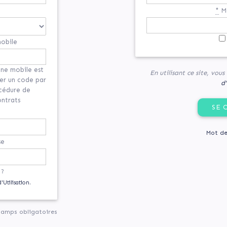
*
Mo
obile
ne mobile est
En utilisant ce site, vou
yer un code par
d’
océdure de
ontrats
Mot de
se
 ?
'Utilisation.
hamps obligatoires