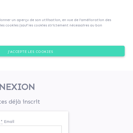
S'inscrire
S'identifier
|
EN
|
FR
 donner un aperçu de son utilisation, en vue de l’amélioration des
es cookies (sauf les cookies strictement nécessaires au bon
J'ACCEPTE LES COOKIES
NEXION
tes déjà inscrit
*
Email