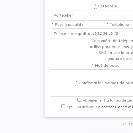
*
Catégorie
*
Pays (indicatif)
*
Téléphone m
Ce numéro de télépho
utilisé pour vous envo
SMS lors de la pr
signature de c
*
Mot de passe
*
Confirmation de mot de pas
Abonnement à la newsletter
*
J'ai lu et accepté les
Conditions Générales d
(*) C