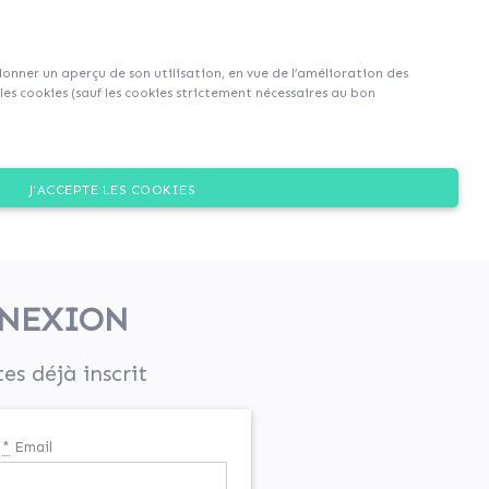
S'inscrire
S'identifier
|
EN
|
FR
 donner un aperçu de son utilisation, en vue de l’amélioration des
es cookies (sauf les cookies strictement nécessaires au bon
J'ACCEPTE LES COOKIES
NEXION
tes déjà inscrit
*
Email