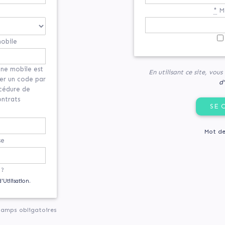
*
Mo
obile
ne mobile est
En utilisant ce site, vou
yer un code par
d’
océdure de
ontrats
Mot de
se
 ?
'Utilisation.
hamps obligatoires