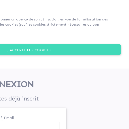
S'inscrire
S'identifier
|
EN
|
FR
 donner un aperçu de son utilisation, en vue de l’amélioration des
es cookies (sauf les cookies strictement nécessaires au bon
J'ACCEPTE LES COOKIES
NEXION
tes déjà inscrit
*
Email