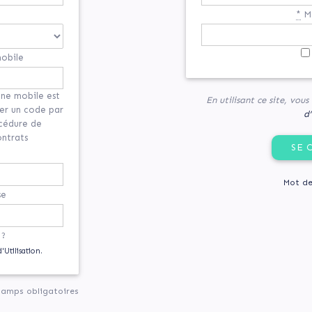
*
Mo
obile
ne mobile est
En utilisant ce site, vou
yer un code par
d’
océdure de
ontrats
Mot de
se
 ?
'Utilisation.
hamps obligatoires