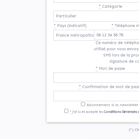
*
Catégorie
*
Pays (indicatif)
*
Téléphone m
Ce numéro de télépho
utilisé pour vous envo
SMS lors de la pr
signature de c
*
Mot de passe
*
Confirmation de mot de pas
Abonnement à la newsletter
*
J'ai lu et accepté les
Conditions Générales d
(*) C