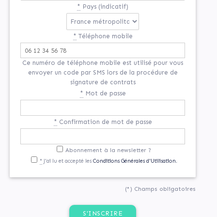
*
Pays (indicatif)
*
Téléphone mobile
Ce numéro de téléphone mobile est utilisé pour vous
envoyer un code par SMS lors de la procédure de
signature de contrats
*
Mot de passe
*
Confirmation de mot de passe
If
Abonnement à la newsletter ?
*
J'ai lu et accepté les
Conditions Générales d'Utilisation.
you
are
a
(*) Champs obligatoires
human,
ignore