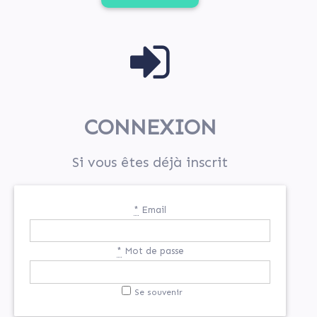
this
field
CONNEXION
Si vous êtes déjà inscrit
*
Email
*
Mot de passe
Se souvenir