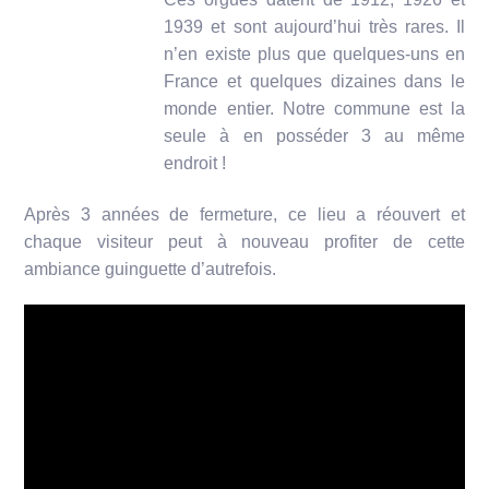
1939 et sont aujourd’hui très rares. Il
n’en existe plus que quelques-uns en
France et quelques dizaines dans le
monde entier. Notre commune est la
seule à en posséder 3 au même
endroit !
Après 3 années de fermeture, ce lieu a réouvert et
chaque visiteur peut à nouveau profiter de cette
ambiance guinguette d’autrefois.