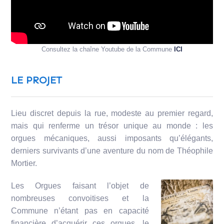
Consultez la chaîne Youtube de la Commune
ICI
LE PROJET
Lieu discret depuis la rue, modeste au premier regard,
mais qui renferme un trésor unique au monde : les
orgues mécaniques, aussi imposants qu’élégants,
derniers survivants d’une aventure du nom de Théophile
Mortier.
Les Orgues faisant l’objet de
nombreuses convoitises et la
Commune n’étant pas en capacité
financière d’acquérir ces orgues, le