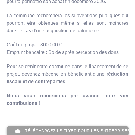
pourra permettre son achat fin décembre 2026.
La commune recherchera les subventions publiques qui
pourront être obtenues même si elles sont moindres
dans le cas d’une acquisition de patrimoine.
Coût du projet : 800 000 €
Emprunt bancaire : Solde après perception des dons
Pour soutenir notre commune dans le financement de ce
projet, devenez mécène en bénéficiant d'une
réduction
fiscale et de contreparties
!
Nous vous remercions par avance pour vos
contributions !
cloud
TÉLÉCHARGEZ LE FLYER POUR LES ENTREPRISES