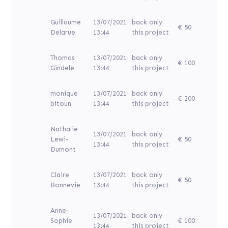
Guillaume
13/07/2021
back only
€ 50
Delarue
13:44
this project
Thomas
13/07/2021
back only
€ 100
Gindele
13:44
this project
monique
13/07/2021
back only
€ 200
bitoun
13:44
this project
Nathalie
13/07/2021
back only
Lewi-
€ 50
13:44
this project
Dumont
Claire
13/07/2021
back only
€ 50
Bonnevie
13:44
this project
Anne-
13/07/2021
back only
Sophie
€ 100
13:44
this project