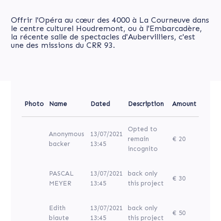
Offrir l'Opéra au cœur des 4000 à La Courneuve dans
le centre culturel Houdremont, ou à l'Embarcadère,
la récente salle de spectacles d'Aubervilliers, c'est
une des missions du CRR 93.
Photo
Name
Dated
Description
Amount
Opted to
Anonymous
13/07/2021
remain
€ 20
backer
13:45
incognito
PASCAL
13/07/2021
back only
€ 30
MEYER
13:45
this project
Edith
13/07/2021
back only
€ 50
biaute
13:45
this project