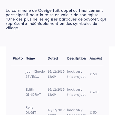
La commune de Queige fait appel au financement
participatif pour la mise en valeur de son église,
"Une des plus belles églises baroques de Savoie", qui
représente indéniablement un des symboles du
village.
Photo
Name
Dated
Description
Amount
Jean-Claude
16/12/2019
back only
€ 50
SEVES...
12:09
this project
Edith
16/12/2019
back only
€ 400
GINDRAT
12:09
this project
Rene
16/12/2019
back only
DUGIT-
€ 50