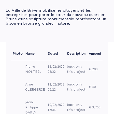
La Ville de Brive mobilise les citoyens et les
entreprises pour parer le cœur du nouveau quartier
Brune d’une sculpture monumentale représentant un
bison en bronze grandeur nature.
Photo
Name
Dated
Description
Amount
Pierre
12/02/2022
back only
€ 200
MONTEIL
08:22
this project
Anne
12/02/2022
back only
€ 50
CLERGERIE
08:22
this project
Jean-
10/02/2022
back only
Philippe
€ 3,700
16:54
this project
DARLY