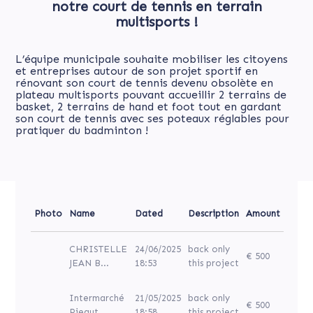
notre court de tennis en terrain
multisports !
L’équipe municipale souhaite mobiliser les citoyens
et entreprises autour de son projet sportif en
rénovant son court de tennis devenu obsolète en
plateau multisports pouvant accueillir 2 terrains de
basket, 2 terrains de hand et foot tout en gardant
son court de tennis avec ses poteaux réglables pour
pratiquer du badminton !
Photo
Name
Dated
Description
Amount
CHRISTELLE
24/06/2025
back only
€ 500
JEAN B...
18:53
this project
Intermarché
21/05/2025
back only
€ 500
Piegut
18:58
this project