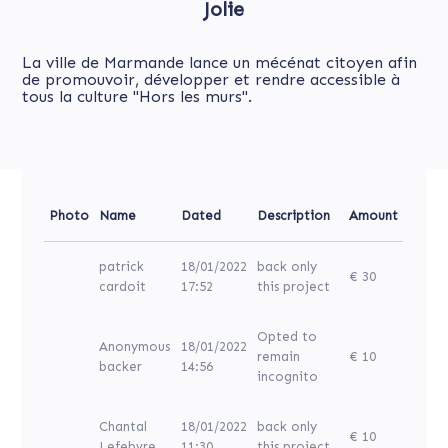
Jolie
La ville de Marmande lance un mécénat citoyen afin
de promouvoir, développer et rendre accessible à
tous la culture "Hors les murs".
Photo
Name
Dated
Description
Amount
patrick
18/01/2022
back only
€ 30
cardoit
17:52
this project
Opted to
Anonymous
18/01/2022
remain
€ 10
backer
14:56
incognito
Chantal
18/01/2022
back only
€ 10
Lefebvre
11:30
this project