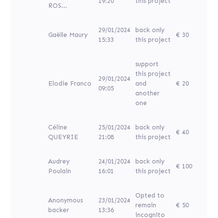
19:20
this project
ROS...
29/01/2024
back only
Gaëlle Maury
€ 30
15:33
this project
support
this project
29/01/2024
Elodie Franco
and
€ 20
09:05
another
one
Céline
25/01/2024
back only
€ 40
QUEYRIE
21:08
this project
Audrey
24/01/2024
back only
€ 100
Poulain
16:01
this project
Opted to
Anonymous
23/01/2024
remain
€ 50
backer
13:36
incognito