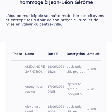
hommage à Jean-Léon Gérôme
L’équipe municipale souhaite mobiliser ses citoyens
et entreprises autour de son projet culturel et de
mise en valeur du centre-ville.
Photo
Name
Dated
Description
Amount
ALEXANDRE
18/06/2024
back only
€ 100
GARNIRON
16:26
this project
Opted to
Anonymous
17/06/2024
remain
€ 20
backer
09:58
incognito
Alexandre
15/06/2024
back only
€ 100
LAMI
10:21
this project