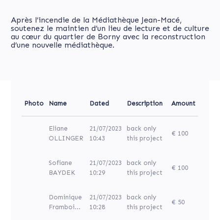
Après l’incendie de la Médiathèque Jean-Macé,
soutenez le maintien d’un lieu de lecture et de culture
au cœur du quartier de Borny avec la reconstruction
d’une nouvelle médiathèque.
Photo
Name
Dated
Description
Amount
Eliane
21/07/2023
back only
€ 100
OLLINGER
10:43
this project
Sofiane
21/07/2023
back only
€ 100
BAYDEK
10:29
this project
Dominique
21/07/2023
back only
€ 50
Framboi...
10:28
this project