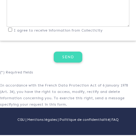
I agree to receive information from Collecticity
(*) Required fields
In accordance with the French Data Protection Act of 6 January 1978
(Art. 34), you have the right to access, modify, rectify and delete
information concerning you. To exercise this right, send a message
specifying your request in this form.
CGU
|
Mentions légales
|
Politique de confidentialité
|
FAQ
Powered by MIPISE