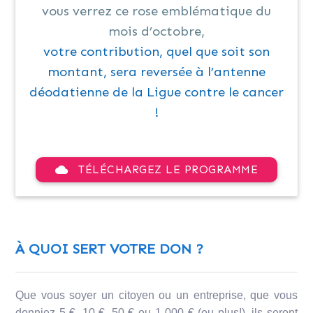
vous verrez ce rose emblématique du
mois d’octobre,
votre contribution, quel que soit son
montant, sera reversée à l’antenne
déodatienne de la Ligue contre le cancer
!
TÉLÉCHARGEZ LE PROGRAMME
cloud
À QUOI SERT VOTRE DON ?
Que vous soyer un citoyen ou un entreprise, que vous
donniez 5 €, 10 €, 50 € ou 1 000 € (ou plus!), ils seront