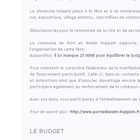
Le dimanche laissera place à la fête et à de nombreus
11 932 €
rue, expositions, village enfants… Des milliers de visite
Sur 10 000 €
Éblouissons les pour la renommée de la cité et de ses ha
La commune de Port en Bessin Huppain supporte, s
Terminée
l’organisation de cette fête.
Aujourd’hui,
il lui manque 25 000€ pour équilibrer le bud
Ce
projet
Pour maintenir le caractère fédérateur de la manifestati
a
de financement participatif. Celle-ci, dans un contexte
été
et animations ainsi que d’associer davantage encore le 
terminé
participera également au renforcement de la cohésion 
le
21/08/2018.
Avec vos dons, vous participerez à l’embellissement de la
Pour en savoir plus :
http://www.portenbessin-huppain.f
LE BUDGET
Share