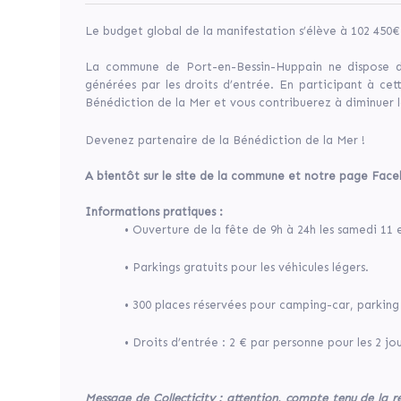
Le budget global de la manifestation s’élève à 102 450
Tweet
La commune de Port-en-Bessin-Huppain ne dispose d’
générées par les droits d’entrée. En participant à ce
Share
Bénédiction de la Mer et vous contribuerez à diminuer
Widget
Devenez partenaire de la Bénédiction de la Mer !
A bientôt sur le site de la commune et notre page Fac
Tous
Informations pratiques :
les
• Ouverture de la fête de 9h à 24h les samedi 11 
cinq
ans,
• Parkings gratuits pour les véhicules légers.
la
Bénédiction
• 300 places réservées pour camping-car, parking
de
la
Mer
• Droits d’entrée : 2 € par personne pour les 2 jo
de
Port
en
Message de Collecticity : attention, compte tenu de la 