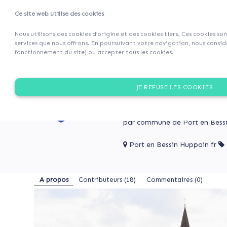
Ce site web utilise des cookies
Projets
Retour 
Nous utilisons des cookies d’origine et des cookies tiers. Ces cookies so
services que nous offrons. En poursuivant votre navigation, nous considé
fonctionnement du site) ou accepter tous les cookies.
A
Aidez-
propos
nous
AIDEZ-NOUS À PERPÉT
JE REFUSE LES COOKIES
à
Contributeurs
perpétuer
Devenez partenaire de la B
(18)
cette
Commentaires
tradition
par commune de Port en Bessi
(0)
séculaire
Port en Bessin Huppain fr
Aidez-
A propos
Contributeurs
(18)
Commentaires (0)
nous
AIDEZ-
à
NOUS
À
perpétuer
PERPÉTUER
cette
CETTE