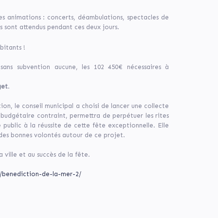
es animations : concerts, déambulations, spectacles de
urs sont attendus pendant ces deux jours.
bitants !
ans subvention aucune, les 102 450€ nécessaires à
get
.
on, le conseil municipal a choisi de lancer une collecte
 budgétaire contraint, permettra de perpétuer les rites
public à la réussite de cette fête exceptionnelle. Elle
des bonnes volontés autour de ce projet.
 ville et au succès de la fête.
r/benediction-de-la-mer-2/