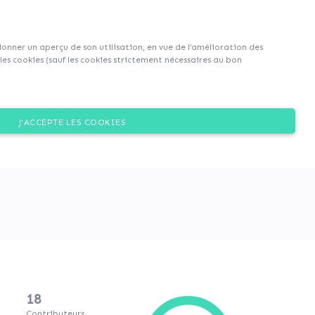
S'inscrire
S'identifier
|
EN
|
FR
 donner un aperçu de son utilisation, en vue de l’amélioration des
es cookies (sauf les cookies strictement nécessaires au bon
Dons
J'ACCEPTE LES COOKIES
18
Contributeurs