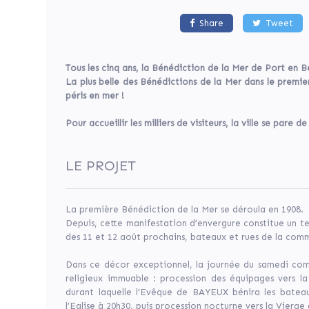
Share
Tweet
Port
en
Bessin
Tous les cinq ans, la Bénédiction de la Mer de Port en 
Huppain
La plus belle des Bénédictions de la Mer dans le prem
fr
péris en mer !
Pour accueillir les milliers de visiteurs, la ville se pare
Patrimoine
culturel
LE PROJET
Dons
La première Bénédiction de la Mer se déroula en 1908.
Depuis, cette manifestation d’envergure constitue un temp
des 11 et 12 août prochains, bateaux et rues de la com
Dans ce décor exceptionnel, la journée du samedi co
religieux immuable : procession des équipages vers 
18
durant laquelle l’Evêque de BAYEUX bénira les batea
Contributeurs
l’Eglise à 20h30, puis procession nocturne vers la Vierge