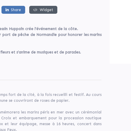
Share
Widget
Bessin Huppain crée l’événement de la côte.
ier port de pêche de Normandie pour honorer les marins
 de fleurs et s’anime de musiques et de parades.
s fort de la cité, à la fois recueilli et festif. Au cours
mune se couvriront de roses de papier.
mmémorera les marins péris en mer avec un cérémonial
la Croix et embarquement pour la procession nautique
ux et leur équipage, messe à 16 heures, concert dans
 aux Feux.