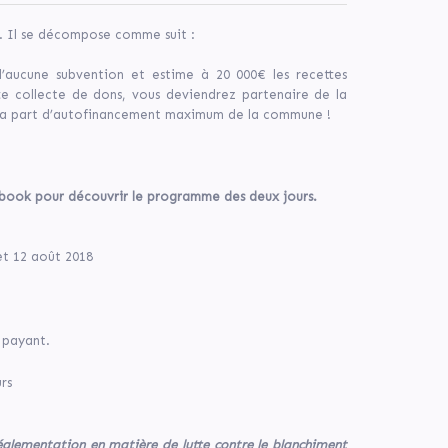
€. Il se décompose comme suit :
aucune subvention et estime à 20 000€ les recettes
tte collecte de dons, vous deviendrez partenaire de la
 la part d’autofinancement maximum de la commune !
ebook pour découvrir le programme des deux jours.
et 12 août 2018
 payant.
urs
réglementation en matière de lutte contre le blanchiment