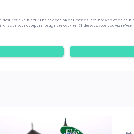
sur Collecticity.fr
nt destinés à vous offrir une navigation optimisée sur ce site web et de nous
rons que vous acceptez l’usage des cookies. Ci-dessous, vous pouvez refuser l
’ANCIEN COMMERCE EN HABITAT INCLUSIF
 réhabiliter l’ancien commerce le «Relais de la forêt» en ha
onner une seconde vie au bâtiment en lui conservant une util