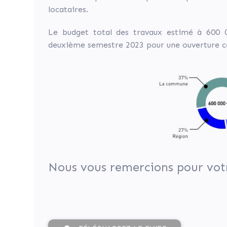
de
locataires.
la
forêt».
Le budget total des travaux estimé à 600
Notre
deuxième semestre 2023 pour une ouverture c
objectif
est
de
donner
une
seconde
vie
au
bâtiment
Nous vous remercions pour votr
en
lui
conservant
une
utilité