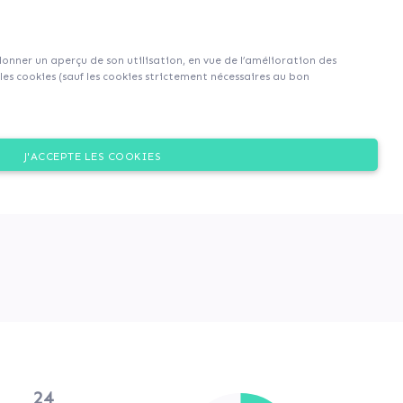
S'inscrire
S'identifier
|
EN
|
FR
 donner un aperçu de son utilisation, en vue de l’amélioration des
es cookies (sauf les cookies strictement nécessaires au bon
Dons
J'ACCEPTE LES COOKIES
bitat inclusif «l’Orée de la
ité publique.
24