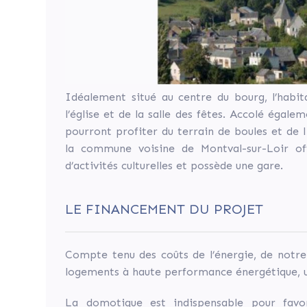
La
municipalité
a
donc
décidé
de
Idéalement situé au centre du bourg, l’habit
réhabiliter
l’église et de la salle des fêtes. Accolé égale
l’ancien
pourront profiter du terrain de boules et de l
commerce
la commune voisine de Montval-sur-Loir of
le
d’activités culturelles et possède une gare.
«Relais
de
LE FINANCEMENT DU PROJET
la
forêt»
en
Compte tenu des coûts de l’énergie, de notre
habitat
logements à haute performance énergétique, u
inclusif
«l’Orée
La domotique est indispensable pour favor