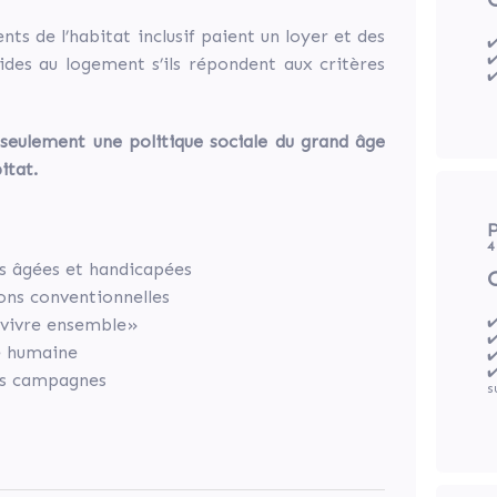
nts de l’habitat inclusif paient un loyer et des
✔
✔
ides au logement s’ils répondent aux critères
✔
s seulement une politique sociale du grand âge
itat.
P
4
es âgées et handicapées
ons conventionnelles
✔
e vivre ensemble»
✔
le humaine
✔
✔
nos campagnes
s