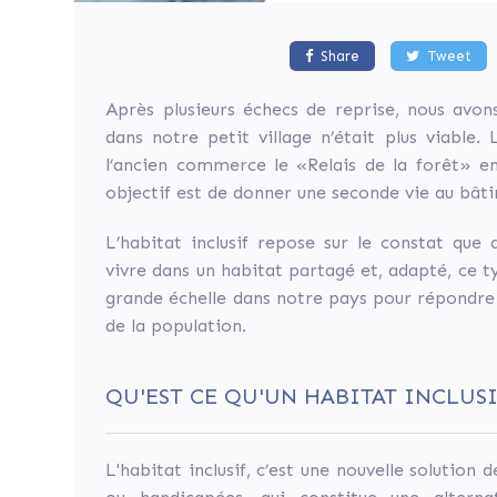
une
seconde
vie
Share
Tweet
au
bâtiment
en
Après plusieurs échecs de reprise, nous avon
lui
dans notre petit village n’était plus viable.
conservant
une
l’ancien commerce le «Relais de la forêt» en
utilité
objectif est de donner une seconde vie au bâti
publique.
L’habitat inclusif repose sur le constat que
par
vivre dans un habitat partagé et, adapté, ce 
Commune
de
grande échelle dans notre pays pour répondre
Flée
de la population.
(Flée
)
QU'EST CE QU'UN HABITAT INCLUSI
Solidarité
L'habitat inclusif, c’est une nouvelle solutio