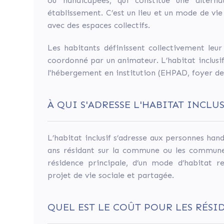
ou handicapées, qui constitue une altern
Dons
établissement. C’est un lieu et un mode de vi
avec des espaces collectifs.
Les habitants définissent collectivement leur
coordonné par un animateur. L’habitat inclusi
l'hébergement en institution (EHPAD, foyer de v
24
Contributeurs
À QUI S'ADRESSE L'HABITAT INCLUS
4 310 €
Sur 5 000 €
L’habitat inclusif s’adresse aux personnes ha
ans résidant sur la commune ou les communes 
résidence principale, d’un mode d’habitat r
Terminée
projet de vie sociale et partagée.
Ce
projet
QUEL EST LE COÛT POUR LES RÉSI
a
été