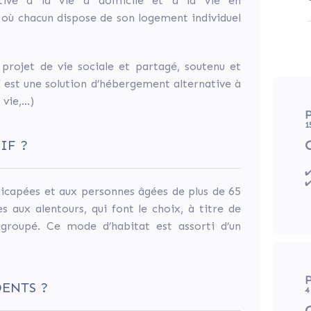
ative à la vie à domicile et à la vie en
e où chacun dispose de son logement individuel
 projet de vie sociale et partagé, soutenu et
f est une solution d’hébergement alternative à
ie,...)
P
1
IF ?
✔
✔
ndicapées et aux personnes âgées de plus de 65
aux alentours, qui font le choix, à titre de
egroupé. Ce mode d’habitat est assorti d’un
P
DENTS ?
4