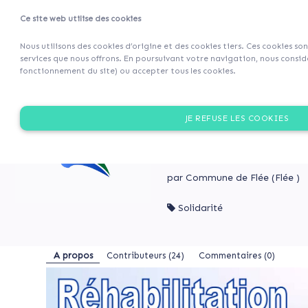
Ce site web utilise des cookies
Projets
Retour 
Nous utilisons des cookies d’origine et des cookies tiers. Ces cookies so
services que nous offrons. En poursuivant votre navigation, nous considé
fonctionnement du site) ou accepter tous les cookies.
A
Réhabilitation
propos
de
RÉHABILITATION DE L
JE REFUSE LES COOKIES
l’ancien
Contributeurs
commerce
La municipalité a décidé de
(24)
forêt». L'objectif est de d
en
Commentaires
HABITAT
(0)
par Commune de Flée (Flée )
INCLUSIF
Solidarité
Réhabilitation
de
RÉHABILITATION
A propos
Contributeurs
(24)
Commentaires (0)
l’ancien
DE
L’ANCIEN
commerce
COMMERCE
en
EN