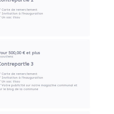
️ Carte de remerciement
️ Invitation à l’inauguration
️ Un sac tissu
our 500,00 €
et plus
soutiens
Contrepartie 3
️ Carte de remerciement
️ Invitation à l’inauguration
️ Un sac tissu
️ Votre publicité sur notre magazine communal et
ur le blog de la commune