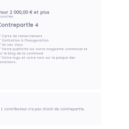
our 2 000,00 €
et plus
soutien
Contrepartie 4
️ Carte de remerciement
️ Invitation à l’inauguration
️ Un sac tissu
️ Votre publicité sur notre magazine communal et
ur le blog de la commune
️ Votre logo et votre nom sur la plaque des
onateurs.
1 contributeur n'a pas choisi de contrepartie.