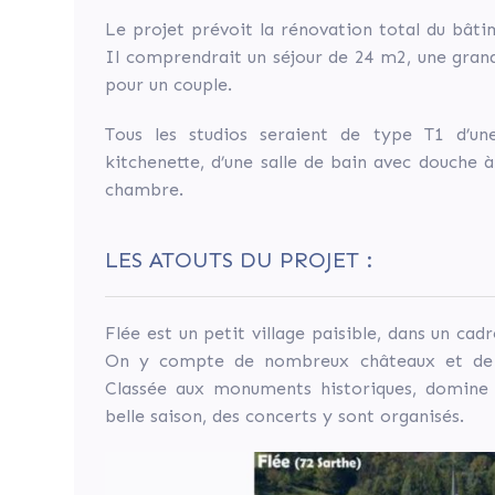
échecs
de
Le projet prévoit la rénovation total du bâti
reprise,
Il comprendrait un séjour de 24 m2, une gra
nous
pour un couple.
avons
Tous les studios seraient de type T1 d’u
fait
kitchenette, d’une salle de bain avec douche à
le
chambre.
constat
qu’une
activité
LES ATOUTS DU PROJET :
commerciale
dans
notre
Flée est un petit village paisible, dans un cad
petit
On y compte de nombreux châteaux et de be
village
Classée aux monuments historiques, domine 
n’était
belle saison, des concerts y sont organisés.
plus
viable.