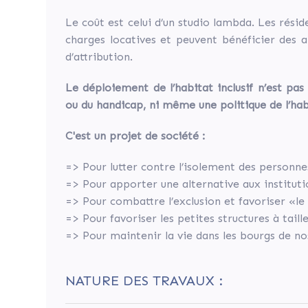
terminé
Le coût est celui d’un studio lambda. Les réside
le
charges locatives et peuvent bénéficier des a
29/02/2024.
d’attribution.
Le déploiement de l’habitat inclusif n’est pa
ou du handicap, ni même une politique de l’hab
Share
C'est un projet de société :
=> Pour lutter contre l’isolement des personn
Tweet
=> Pour apporter une alternative aux instituti
=> Pour combattre l’exclusion et favoriser «l
Share
=> Pour favoriser les petites structures à tail
=> Pour maintenir la vie dans les bourgs de 
Widget
Après
NATURE DES TRAVAUX :
plusieurs