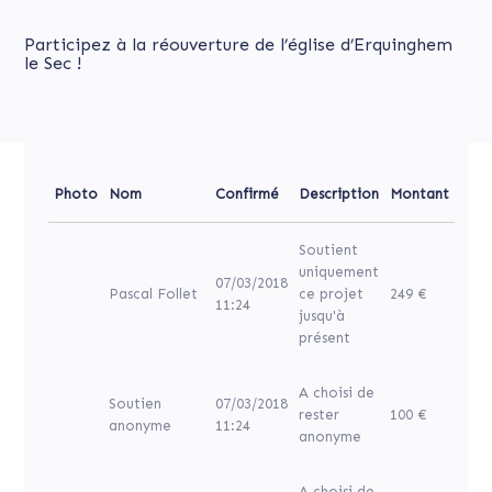
Participez à la réouverture de l’église d’Erquinghem
le Sec !
Photo
Nom
Confirmé
Description
Montant
Soutient
uniquement
07/03/2018
Pascal Follet
ce projet
249 €
11:24
jusqu'à
présent
A choisi de
Soutien
07/03/2018
rester
100 €
anonyme
11:24
anonyme
A choisi de