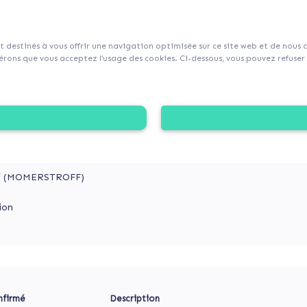
sur Collecticity.fr
nt destinés à vous offrir une navigation optimisée sur ce site web et de nous
rons que vous acceptez l’usage des cookies. Ci-dessous, vous pouvez refuser l
LE ÉLÉMENTAIRE
est confrontée, suite à l'augmentation significative du n
ctures d'accueil, en particulier ses installations sanitaires.
f (MOMERSTROFF)
ion
nfirmé
Description