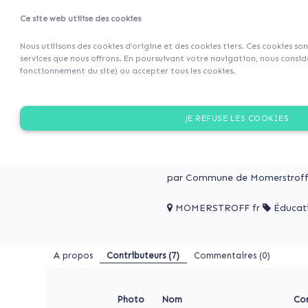
Ce site web utilise des cookies
Projets
Retour 
Nous utilisons des cookies d’origine et des cookies tiers. Ces cookies so
services que nous offrons. En poursuivant votre navigation, nous considé
fonctionnement du site) ou accepter tous les cookies.
A
Rénovation
propos
de
RÉNOVATION DE L'ECO
JE REFUSE LES COOKIES
l'Ecole
Contributeurs
élémentaire
La commune de Momerstroff 
(7)
l'urgence d'adapter ses stru
Commentaires
(0)
par Commune de Momerstrof
MOMERSTROFF fr
Éducat
Rénovation
de
RÉNOVATION
A propos
Contributeurs
(7)
Commentaires (0)
l'Ecole
DE
L'ECOLE
élémentaire
ÉLÉMENTAIRE
Photo
Nom
Co
La