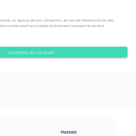
S'inscrire
S'identifier
|
EN
|
FR
 donner un aperçu de son utilisation, en vue de l’amélioration des
es cookies (sauf les cookies strictement nécessaires au bon
Dons
J'ACCEPTE LES COOKIES
ombre des élèves, à
Montant