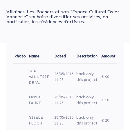
Villaines-Les-Rochers et son “Espace Culturel Osier
Vannerie" souhaite diversifier ses activités, en
particulier, les résidences d’artistes.
Photo
Name
Dated
Description
Amount
SCA
28/05/2018
back only
VANNERIE
€ 90
11:23
this project
DE V...
Manuel
28/05/2018
back only
€ 10
FAURE
11:23
this project
GISELE
28/05/2018
back only
€ 20
FLOCH
11:23
this project