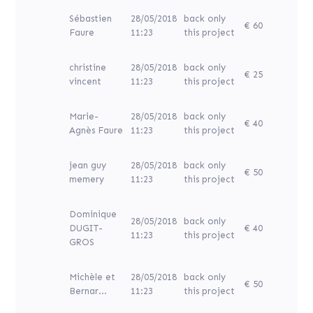
Sébastien
28/05/2018
back only
€ 60
Faure
11:23
this project
christine
28/05/2018
back only
€ 25
vincent
11:23
this project
Marie-
28/05/2018
back only
€ 40
Agnès Faure
11:23
this project
jean guy
28/05/2018
back only
€ 50
memery
11:23
this project
Dominique
28/05/2018
back only
DUGIT-
€ 40
11:23
this project
GROS
Michèle et
28/05/2018
back only
€ 50
Bernar...
11:23
this project