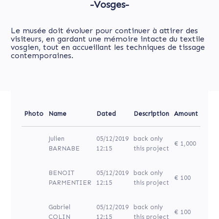
-Vosges-
Le musée doit évoluer pour continuer à attirer des
visiteurs, en gardant une mémoire intacte du textile
vosgien, tout en accueillant les techniques de tissage
contemporaines.
Photo
Name
Dated
Description
Amount
Julien
05/12/2019
back only
€ 1,000
BARNABE
12:15
this project
BENOIT
05/12/2019
back only
€ 100
PARMENTIER
12:15
this project
Gabriel
05/12/2019
back only
€ 100
COLIN
12:15
this project