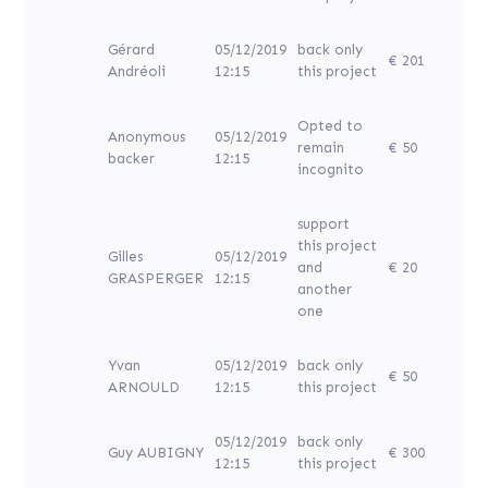
Gérard
05/12/2019
back only
€ 201
Andréoli
12:15
this project
Opted to
Anonymous
05/12/2019
remain
€ 50
backer
12:15
incognito
support
this project
Gilles
05/12/2019
and
€ 20
GRASPERGER
12:15
another
one
Yvan
05/12/2019
back only
€ 50
ARNOULD
12:15
this project
05/12/2019
back only
Guy AUBIGNY
€ 300
12:15
this project