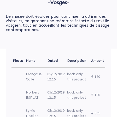
-Vosges-
Le musée doit évoluer pour continuer à attirer des
visiteurs, en gardant une mémoire intacte du textile
vosgien, tout en accueillant les techniques de tissage
contemporaines.
Photo
Name
Dated
Description
Amount
Françoise
05/12/2019
back only
€ 120
Colle
12:15
this project
Norbert
05/12/2019
back only
€ 100
ESPLAT
12:15
this project
Sylvia
05/12/2019
back only
€ 501
Hoeller
12:15
this project