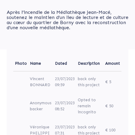
Après l’incendie de la Médiathèque Jean-Macé,
soutenez le maintien d’un lieu de lecture et de culture
au cœur du quartier de Borny avec la reconstruction
d’une nouvelle médiathèque.
Photo
Name
Dated
Description
Amount
Vincent
23/07/2023
back only
€ 5
BONNARD
09:59
this project
Opted to
Anonymous
23/07/2023
remain
€ 50
backer
08:52
incognito
Véronique
23/07/2023
back only
€ 100
PHILIPPI
07:31
this project