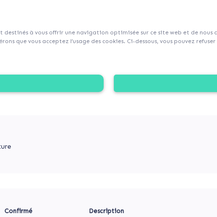
sur Collecticity.fr
nt destinés à vous offrir une navigation optimisée sur ce site web et de nous
rons que vous acceptez l’usage des cookies. Ci-dessous, vous pouvez refuser l
ÈQUE À BORNY
athèque Jean-Macé, soutenez le maintien d’un lieu de lectur
reconstruction d’une nouvelle médiathèque.
ture
Confirmé
Description