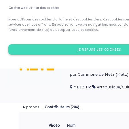
Ce site web utilise des cookies
Projets
Retour 
Nous utilisons des cookies d’origine et des cookies tiers. Ces cookies so
services que nous offrons. En poursuivant votre navigation, nous considé
fonctionnement du site) ou accepter tous les cookies.
A
Rouvrir
propos
une
ROUVRIR UNE MÉDIATH
JE REFUSE LES COOKIES
médiathèque
Contributeurs
à
Après l’incendie de la Médi
(204)
quartier de Borny avec la 
Borny
par Commune de Metz (Metz)
Rouvrir
METZ FR
Art/Musique/Cul
une
ROUVRIR
médiathèque
UNE
MÉDIATHÈQUE
à
A propos
Contributeurs
(204)
À
Borny
BORNY
Après
l’incendie
Photo
Nom
de