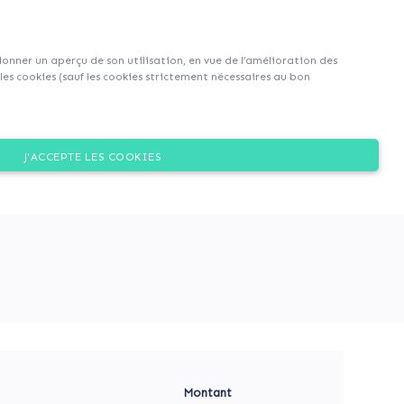
S'inscrire
S'identifier
|
EN
|
FR
 donner un aperçu de son utilisation, en vue de l’amélioration des
es cookies (sauf les cookies strictement nécessaires au bon
Dons
J'ACCEPTE LES COOKIES
e et de culture au cœur du
Montant