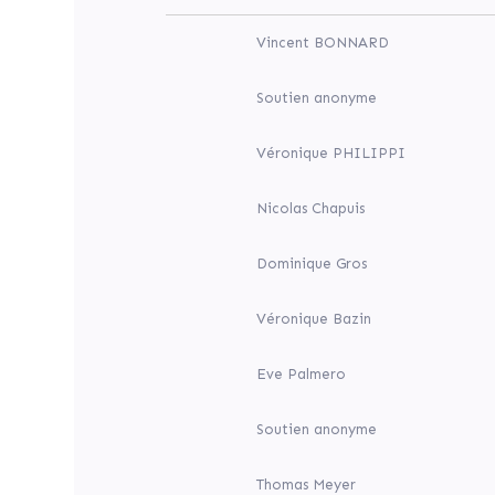
la
Médiathèque
Vincent BONNARD
Jean-
Macé,
soutenez
Soutien anonyme
le
maintien
d’un
Véronique PHILIPPI
lieu
de
lecture
Nicolas Chapuis
et
de
culture
Dominique Gros
au
cœur
du
Véronique Bazin
quartier
de
Borny
Eve Palmero
avec
la
reconstruction
Soutien anonyme
d’une
nouvelle
Thomas Meyer
médiathèque.