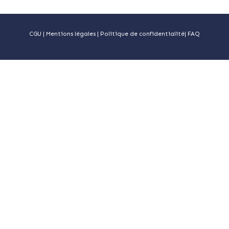
CGU
|
Mentions légales
|
Politique de confidentialité
|
FAQ
Powered by MIPISE