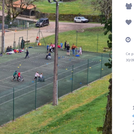
Ce p
30/0