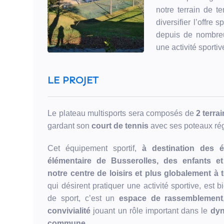
notre terrain de te
diversifier l’offre
depuis de nombreu
une activité sportiv
7
Contributeurs
LE PROJET
1 580 €
Sur 10 000 €
Le plateau multisports sera composés de
2 terra
gardant son
court de tennis
avec ses poteaux rég
Terminée
Cet équipement sportif,
à destination des é
élémentaire de Busserolles, des enfants e
Ce
notre centre de loisirs et plus globalement à
projet
qui désirent pratiquer une activité sportive, est b
n'a
de sport, c’est un
espace de rassemblement
pas
convivialité
jouant un rôle important dans le
dyn
atteint
commune
.