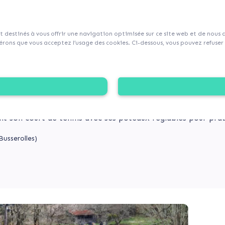
sur Collecticity.fr
nt destinés à vous offrir une navigation optimisée sur ce site web et de nous
rons que vous acceptez l’usage des cookies. Ci-dessous, vous pouvez refuser l
 LA RÉNOVATION DE NOTRE COURT DE TENNIS EN T
te mobiliser les citoyens et entreprises autour de son proj
lète en plateau multisports pouvant accueillir 2 terrains d
nt son court de tennis avec ses poteaux réglables pour pra
usserolles)