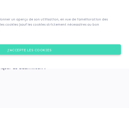
S'inscrire
S'identifier
|
EN
|
FR
 donner un aperçu de son utilisation, en vue de l’amélioration des
es cookies (sauf les cookies strictement nécessaires au bon
ERRAIN MULTISPORTS !
Dons
J'ACCEPTE LES COOKIES
et sportif en rénovant son
e basket, 2 terrains de
tiquer du badminton !