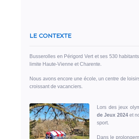
tennis
avec
ses
poteaux
réglables
pour
pratiquer
LE CONTEXTE
du
badminton
!
Busserolles en Périgord Vert et ses 530 habitant
par
limite Haute-Vienne et Charente.
Commune
de
Nous avons encore une école, un centre de loisi
Busserolles
croissant de vacanciers.
(Busserolles)
Lors des jeux ol
Sport/Loisir
de Jeux 2024
et n
sport.
Dons
Dans le prolongem