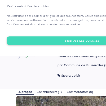
Ce site web utilise des cookies
Projets
Retour 
Nous utilisons des cookies d’origine et des cookies tiers. Ces cookies so
services que nous offrons. En poursuivant votre navigation, nous considé
fonctionnement du site) ou accepter tous les cookies.
A
Mobilisons-
propos
nous
MOBILISONS-NOUS POUR
JE REFUSE LES COOKIES
pour
Contributeurs
la
L’équipe municipale souhai
(7)
court de tennis devenu obso
rénovation
Commentaires
hand et foot tout en garda
de
(0)
notre
par Commune de Busserolles (B
court
de
Sport/Loisir
tennis
Mobilisons-
en
nous
MOBILISONS-
terrain
pour
NOUS
A propos
Contributeurs
(7)
Commentaires (0)
multisports
POUR
la
!
LA
rénovation
RÉNOVATION