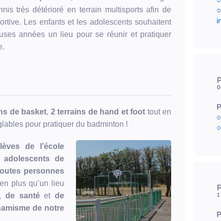
nnis très détérioré en terrain multisports afin de
○
i
 sportive. Les enfants et les adolescents souhaitent
ses années un lieu pour se réunir et pratiquer
e.
P
0
P
ins de basket
,
2 terrains de hand et foot
tout en
○
lables pour pratiquer du badminton !
○
lèves de l’école
t adolescents de
 toutes personnes
ien plus qu’un lieu
P
1
,
de santé
et
de
amisme de notre
P