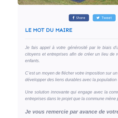
court
de
tennis
devenu
Share
Tweet
obsolète
en
LE MOT DU MAIRE
plateau
multisports
pouvant
accueillir
Je fais appel à votre générosité par le biais 
2
terrains
citoyens et entreprises afin de créer un lieu de r
de
enfants.
basket,
2
terrains
C’est un moyen de flécher votre imposition sur un p
de
développer des liens durables avec la populatio
hand
et
foot
Une solution innovante qui engage avec la commu
tout
en
entreprises dans le projet que la commune mène 
gardant
son
Je vous remercie par avance de votre
court
de