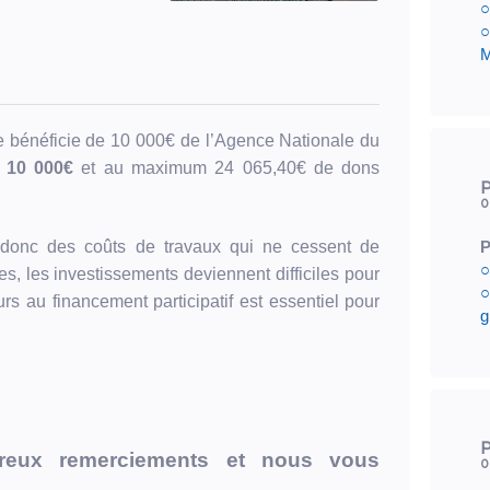
○
○
M
 bénéficie de 10 000€ de l’Agence Nationale du
m 10 000€
et au maximum 24 065,40€ de dons
P
0
t donc des coûts de travaux qui ne cessent de
P
○
s, les investissements deviennent difficiles pour
○
s au financement participatif est essentiel pour
g
P
reux remerciements et nous vous
0