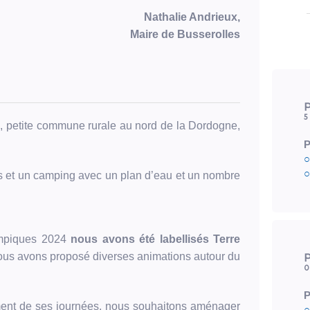
Nathalie Andrieux,
Maire de Busserolles
P
5
s, petite commune rurale au nord de la Dordogne,
P
○
○
rs et un camping avec un plan d’eau et un nombre
ympiques 2024
nous avons été labellisés Terre
P
ous avons proposé diverses animations autour du
0
P
ent de ses journées, nous souhaitons aménager
○