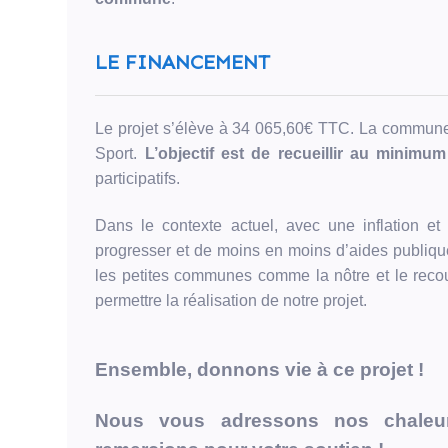
l'objectif
de
10 000
LE FINANCEMENT
€
avant
le
30/09/2025
Le projet s’élève à 34 065,60€ TTC. La commune
et
Sport.
L’objectif est de recueillir au minimu
n'a
participatifs.
pas
pu
Dans le contexte actuel, avec une inflation e
être
progresser et de moins en moins d’aides publique
financé
les petites communes comme la nôtre et le recour
permettre la réalisation de notre projet.
Ensemble, donnons vie à ce projet !
Share
Nous vous adressons nos chaleu
Tweet