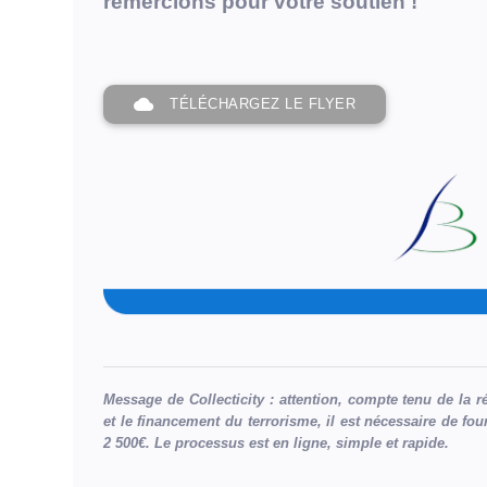
remercions pour votre soutien !
Share
Widget
cloud
TÉLÉCHARGEZ LE FLYER
LE
MOT
DU
MAIRE
Je
fais
appel
à
Message de Collecticity : attention, compte tenu de la 
votre
et le financement du terrorisme, il est nécessaire de fou
générosité
2 500€. Le processus est en ligne, simple et rapide.
par
le