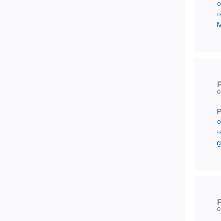
○
○
M
P
0
P
○
○
g
P
0