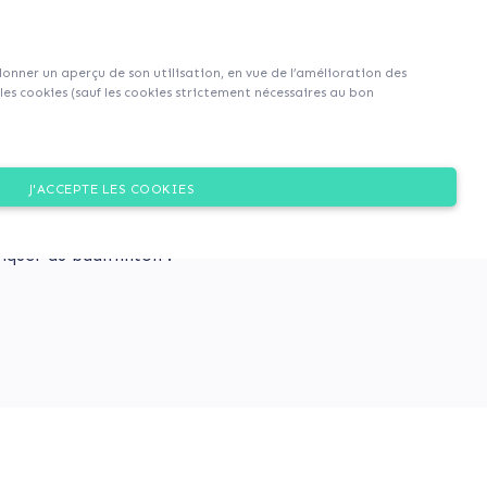
S'inscrire
S'identifier
|
EN
|
FR
 donner un aperçu de son utilisation, en vue de l’amélioration des
es cookies (sauf les cookies strictement nécessaires au bon
ERRAIN MULTISPORTS !
Dons
J'ACCEPTE LES COOKIES
et sportif en rénovant son
e basket, 2 terrains de
tiquer du badminton !