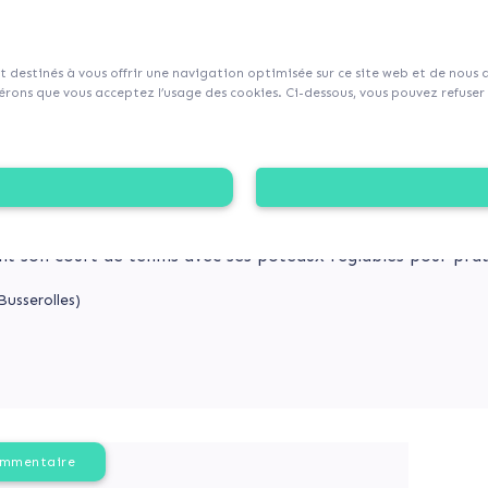
sur Collecticity.fr
nt destinés à vous offrir une navigation optimisée sur ce site web et de nous
rons que vous acceptez l’usage des cookies. Ci-dessous, vous pouvez refuser l
 LA RÉNOVATION DE NOTRE COURT DE TENNIS EN T
te mobiliser les citoyens et entreprises autour de son proj
lète en plateau multisports pouvant accueillir 2 terrains d
nt son court de tennis avec ses poteaux réglables pour pra
usserolles)
ommentaire