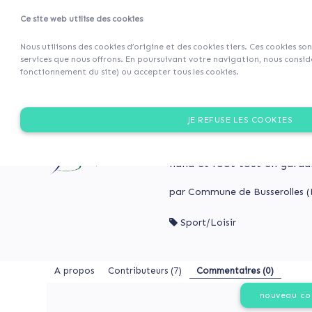
Ce site web utilise des cookies
Projets
Retour 
Nous utilisons des cookies d’origine et des cookies tiers. Ces cookies so
services que nous offrons. En poursuivant votre navigation, nous considé
fonctionnement du site) ou accepter tous les cookies.
A
Mobilisons-
propos
nous
MOBILISONS-NOUS POUR
JE REFUSE LES COOKIES
pour
Contributeurs
la
L’équipe municipale souhai
(7)
court de tennis devenu obso
rénovation
Commentaires
hand et foot tout en garda
de
(0)
notre
par Commune de Busserolles (B
court
de
Sport/Loisir
tennis
Mobilisons-
en
nous
MOBILISONS-
terrain
pour
NOUS
A propos
Contributeurs
(7)
Commentaires (0)
multisports
POUR
la
!
LA
rénovation
nouveau c
RÉNOVATION