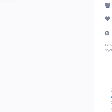
Ce p
30/0