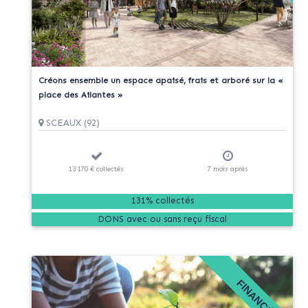
Créons ensemble un espace apaisé, frais et arboré sur la «
place des Ailantes »
SCEAUX (92)
13 170 €
collectés
7
mois
après
131% collectés
DONS
FINANCÉ