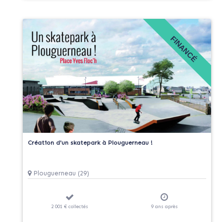
FINANCÉ
Création d'un skatepark à Plouguerneau !
Plouguerneau (29)
2 001 €
collectés
9
ans
après