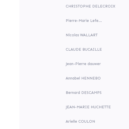
!
!
CHRISTOPHE DELECROIX
Participez
à
la
Pierre-Marie Lefe...
réouverture
de
l’église
Nicolas WALLART
d’Erquinghem
le
Sec
CLAUDE BUCAILLE
!
Jean-Pierre dauwer
par
Commune
d'Erquinghem-
Annabel HENNEBO
le-
Sec
Bernard DESCAMPS
(Erquinghem-
le-
JEAN-MARIE HUCHETTE
Sec)
Arielle COULON
Erquinghem-