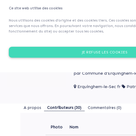
Ce site web utilise des cookies
Projets
Retour 
Nous utilisons des cookies d’origine et des cookies tiers. Ces cookies so
services que nous offrons. En poursuivant votre navigation, nous considé
fonctionnement du site) ou accepter tous les cookies.
A
Rénovons
propos
l'église
RÉNOVONS L'ÉGLISE D'
JE REFUSE LES COOKIES
d'Erquinghem
Contributeurs
le
Participez à la réouverture 
(30)
Sec
Commentaires
!
par Commune d'Erquinghem-le
(0)
Erquinghem-le-Sec fr
Patr
Rénovons
A propos
Contributeurs
(30)
Commentaires (0)
l'église
RÉNOVONS
d'Erquinghem
L'ÉGLISE
D'ERQUINGHEM
le
Photo
Nom
LE
Sec
SEC