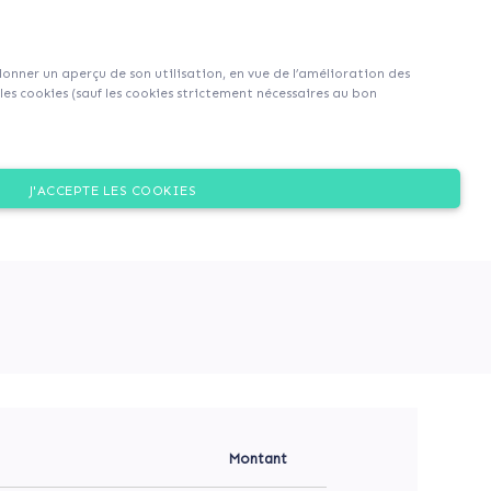
S'inscrire
S'identifier
|
EN
|
FR
 donner un aperçu de son utilisation, en vue de l’amélioration des
es cookies (sauf les cookies strictement nécessaires au bon
Dons
J'ACCEPTE LES COOKIES
Montant