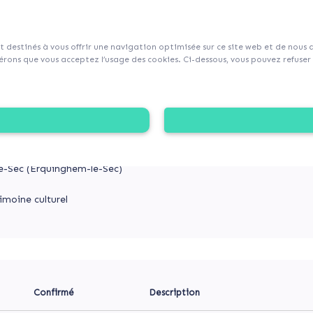
sur Collecticity.fr
nt destinés à vous offrir une navigation optimisée sur ce site web et de nous
rons que vous acceptez l’usage des cookies. Ci-dessous, vous pouvez refuser l
ERQUINGHEM LE SEC !
de l’église d’Erquinghem le Sec !
-Sec (Erquinghem-le-Sec)
imoine culturel
Confirmé
Description