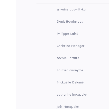
la
LA
Jolie
JOLIE
sylvaine gauvrit-kah
La
ville
de
Denis Bourlanges
Marmande
lance
un
Philippe Lainé
mécénat
citoyen
afin
Christine Ménager
de
promouvoir,
développer
Nicole Laffitte
et
rendre
accessible
Soutien anonyme
à
tous
Mickaëlle Delamé
la
culture
"Hors
catherine hocquelet
les
murs".
Joël Hocquelet