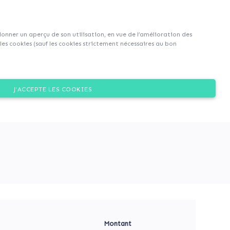
S'inscrire
S'identifier
|
EN
|
FR
 donner un aperçu de son utilisation, en vue de l’amélioration des
es cookies (sauf les cookies strictement nécessaires au bon
Dons
J'ACCEPTE LES COOKIES
dre accessible à tous la
Montant