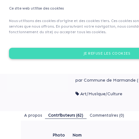
Ce site web utilise des cookies
Projets
Retour 
Nous utilisons des cookies d’origine et des cookies tiers. Ces cookies so
services que nous offrons. En poursuivant votre navigation, nous considé
fonctionnement du site) ou accepter tous les cookies.
A
Un
propos
“Prince
UN “PRINCE CHARMANT
JE REFUSE LES COOKIES
Charmant”
Contributeurs
pour
La ville de Marmande lance
(62)
culture "Hors les murs".
Marmande
Commentaires
la
(0)
par Commune de Marmande
Jolie
Art/Musique/Culture
Un
“Prince
UN
A propos
Contributeurs
(62)
Commentaires (0)
Charmant”
“PRINCE
CHARMANT”
pour
POUR
Marmande
Photo
Nom
MARMANDE