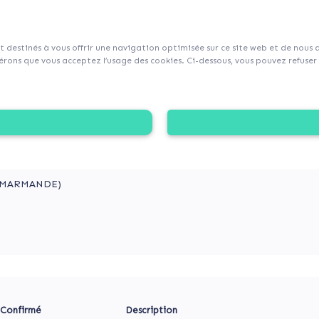
sur Collecticity.fr
nt destinés à vous offrir une navigation optimisée sur ce site web et de nous
rons que vous acceptez l’usage des cookies. Ci-dessous, vous pouvez refuser l
” POUR MARMANDE LA JOLIE
 un mécénat citoyen afin de promouvoir, développer et ren
 (MARMANDE)
Confirmé
Description