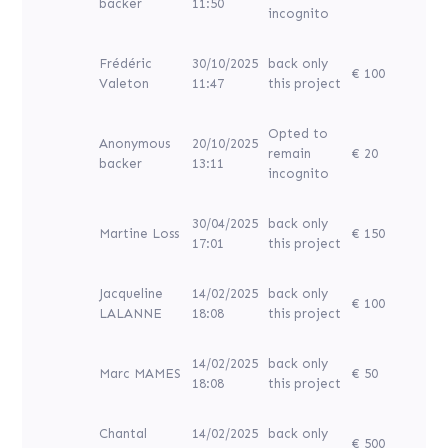
backer
11:50
incognito
Frédéric
30/10/2025
back only
€ 100
Valeton
11:47
this project
Opted to
Anonymous
20/10/2025
remain
€ 20
backer
13:11
incognito
30/04/2025
back only
Martine Loss
€ 150
17:01
this project
Jacqueline
14/02/2025
back only
€ 100
LALANNE
18:08
this project
14/02/2025
back only
Marc MAMES
€ 50
18:08
this project
Chantal
14/02/2025
back only
€ 500