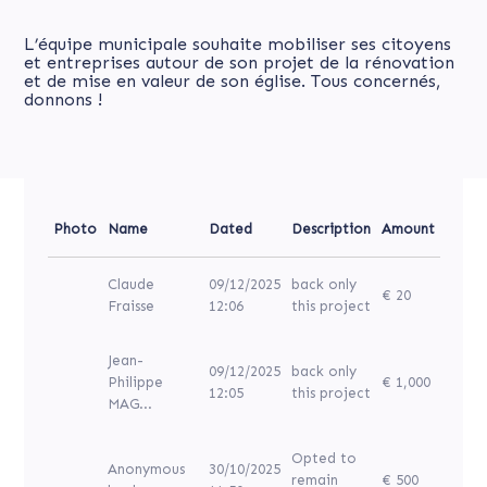
L’équipe municipale souhaite mobiliser ses citoyens
et entreprises autour de son projet de la rénovation
et de mise en valeur de son église. Tous concernés,
donnons !
Photo
Name
Dated
Description
Amount
Claude
09/12/2025
back only
€ 20
Fraisse
12:06
this project
Jean-
09/12/2025
back only
Philippe
€ 1,000
12:05
this project
MAG...
Opted to
Anonymous
30/10/2025
remain
€ 500