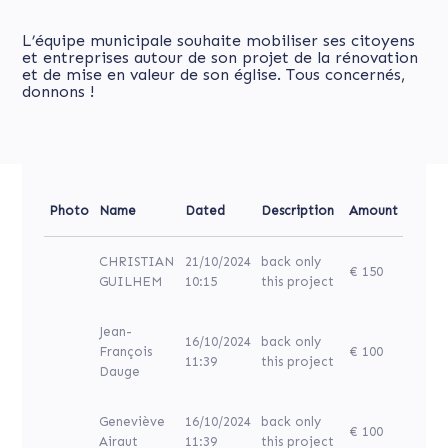
L’équipe municipale souhaite mobiliser ses citoyens
et entreprises autour de son projet de la rénovation
et de mise en valeur de son église. Tous concernés,
donnons !
Photo
Name
Dated
Description
Amount
CHRISTIAN
21/10/2024
back only
€ 150
GUILHEM
10:15
this project
Jean-
16/10/2024
back only
François
€ 100
11:39
this project
Dauge
Geneviève
16/10/2024
back only
€ 100
Airaut
11:39
this project