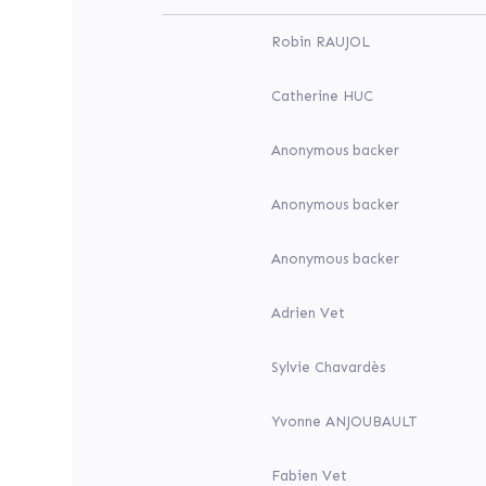
mobiliser
ses
citoyens
Robin RAUJOL
et
entreprises
autour
Catherine HUC
de
son
projet
Anonymous backer
de
la
rénovation
Anonymous backer
et
de
mise
Anonymous backer
en
valeur
Adrien Vet
de
son
église.
Sylvie Chavardès
Tous
concernés,
donnons
Yvonne ANJOUBAULT
!
by
Fabien Vet