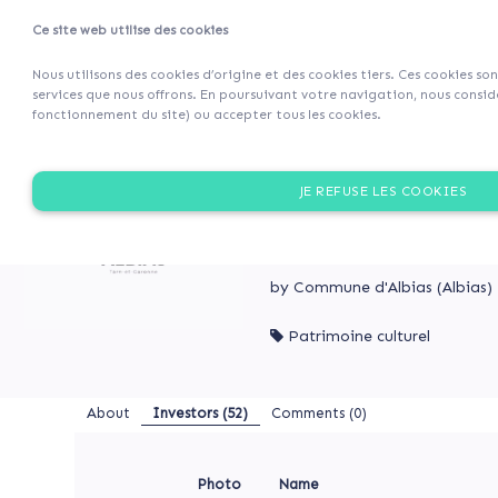
Ce site web utilise des cookies
Projets
Retour 
Nous utilisons des cookies d’origine et des cookies tiers. Ces cookies so
services que nous offrons. En poursuivant votre navigation, nous considé
fonctionnement du site) ou accepter tous les cookies.
About
Préservons
notre
PRÉSERVONS NOTRE PA
Investors
JE REFUSE LES COOKIES
patrimoine
(52)
L’équipe municipale souhai
Comments
mise en valeur de son églis
(0)
by Commune d'Albias (Albias)
Patrimoine culturel
Préservons
notre
PRÉSERVONS
patrimoine
NOTRE
About
Investors
(52)
Comments (0)
PATRIMOINE
L’équipe
municipale
souhaite
Photo
Name