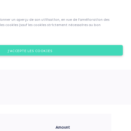
Sign up
Login
|
EN
|
FR
 donner un aperçu de son utilisation, en vue de l’amélioration des
es cookies (sauf les cookies strictement nécessaires au bon
Dons
J'ACCEPTE LES COOKIES
et de la rénovation et de
Amount