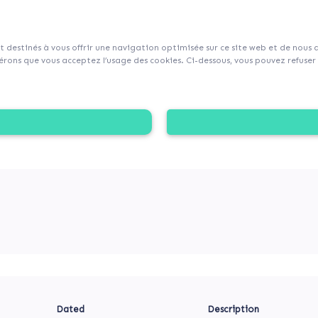
sur Collecticity.fr
nt destinés à vous offrir une navigation optimisée sur ce site web et de nous
rons que vous acceptez l’usage des cookies. Ci-dessous, vous pouvez refuser l
TRIMOINE
te mobiliser ses citoyens et entreprises autour de son proj
e. Tous concernés, donnons !
Dated
Description