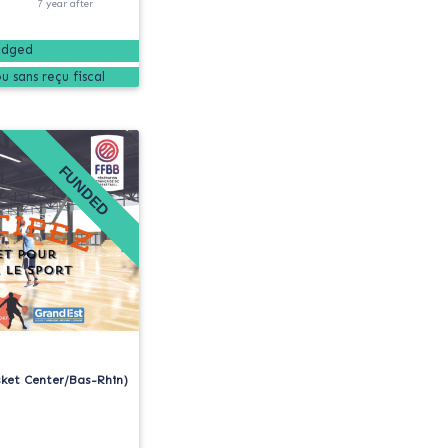
7
year
after
edged
FUNDED
sket Center/Bas-Rhin)