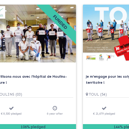
FUNDED
ilisons-nous avec l'hôpital de Moulins-
Je m'engage pour les so
re !
territoire !
ULINS (03)
TOUL (54)
€ 8,500
pledged
6
year
after
€ 21,679
pledged
106% pledged
144% pl