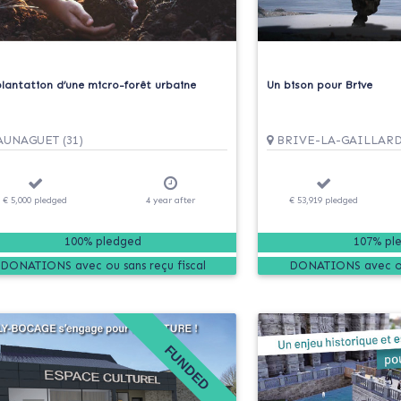
lantation d’une micro-forêt urbaine
Un bison pour Brive
UNAGUET (31)
BRIVE-LA-GAILLARDE
€ 5,000
pledged
4
year
after
€ 53,919
pledged
100% pledged
107% pl
DONATIONS
DONATIONS
FUNDED