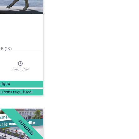
 (19)
4
year
after
edged
FUNDED