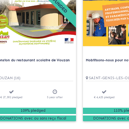
FUNDED
ension du restaurant scolaire de Vouzan
Mobilisons-nous pour no
UZAN (16)
SAINT-GENIS-LES-OL
€ 27,392
pledged
5
year
after
€ 4,425
pledged
109% pledged
110% pl
DONATIONS
DONATIONS