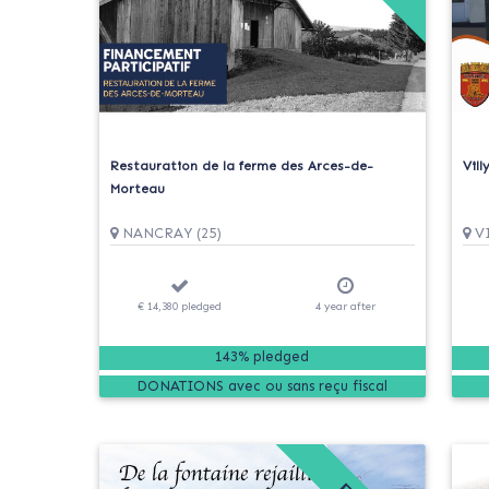
Restauration de la ferme des Arces-de-
Vil
Morteau
NANCRAY (25)
VI
€ 14,380
pledged
4
year
after
143% pledged
DONATIONS