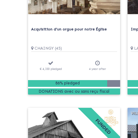
Acquisition d'un orgue pour notre Église
Imp
CHAINGY (45)
LA
€ 4,330
pledged
4
year
after
86% pledged
DONATIONS
FUNDED