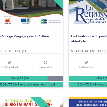
ly-Bocage s’engage pour la Culture
La Renaissance du parvi
Abbatiale
LLY-BOCAGE (14)
SAINT-AMAND-LES-EA
€ 7,882
pledged
5
year
after
€ 670
pledged
78% pledged
134% pl
DONATIONS
DONATIONS