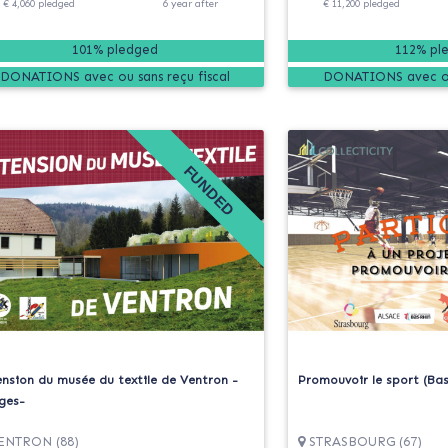
€ 4,060
pledged
6
year
after
€ 11,200
pledged
101% pledged
112% pl
DONATIONS
DONATIONS
FUNDED
ension du musée du textile de Ventron -
Promouvoir le sport (Ba
ges-
NTRON (88)
STRASBOURG (67)