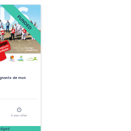
FUNDED
ignants de mon
6
year
after
edged