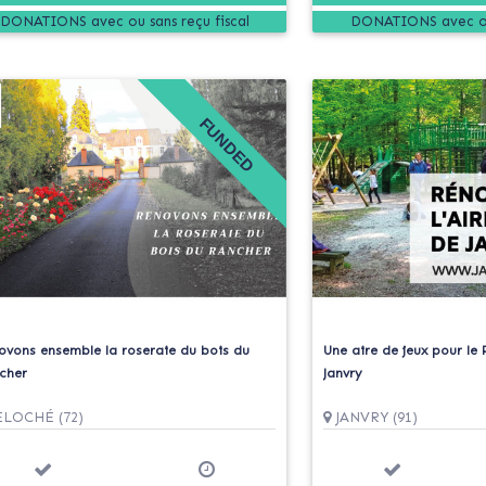
DONATIONS
DONATIONS
FUNDED
ovons ensemble la roseraie du bois du
Une aire de jeux pour le
cher
Janvry
LOCHÉ (72)
JANVRY (91)