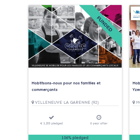
FUNDED
Mobilisons-nous pour nos familles et
Mob
commerçants
Yzeu
VILLENEUVE LA GARENNE (92)
MO
€ 3,205
pledged
6
year
after
106% pledged