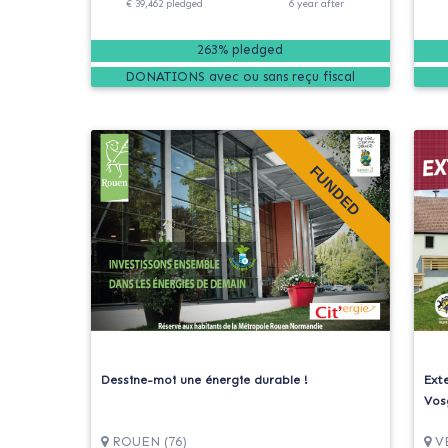
€ 39,462
pledged
6
year
after
263% pledged
DONATIONS
FUNDED
Dessine-moi une énergie durable !
Ext
Vos
ROUEN (76)
VE