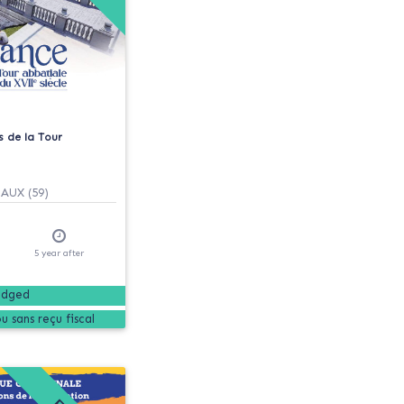
s de la Tour
UX (59)
5
year
after
edged