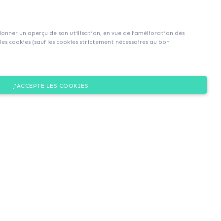
Sign up
Login
|
EN
|
FR
 donner un aperçu de son utilisation, en vue de l’amélioration des
es cookies (sauf les cookies strictement nécessaires au bon
J'ACCEPTE LES COOKIES