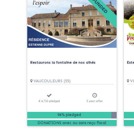
FUNDED
Restaurons la fontaine de nos aînés
Ext
VAUCOULEURS (55)
VO
€ 4,710
pledged
5
year
after
94% pledged
DONATIONS