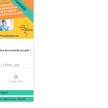
FUNDED
tre économie locale !
LIÈRES (69)
5
year
after
edged