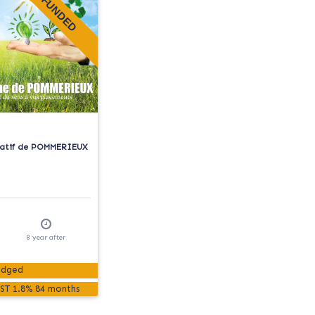
FUNDED
patif de POMMERIEUX
8
year
after
edged
ST
1.8%
84 months