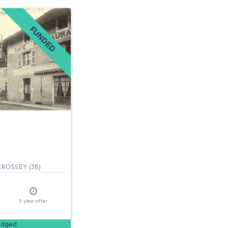
FUNDED
ROSSEY (38)
8
year
after
edged