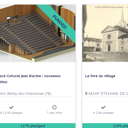
FUNDED
ace Culturel Jean Racine : nouveaux
Le livre du village
dins!
int-Rémy-lès-Chevreuse (78)
SAINT ETIENNE DE C
€ 12,783
pledged
7
year
after
€ 2,264
pledged
127% pledged
226% pl