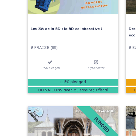
Les 23h de la BD : la BD collaborative !
Des
écol
FRAIZE (88)
BU
€ 926
pledged
7
year
after
115% pledged
DONATIONS
FUNDED