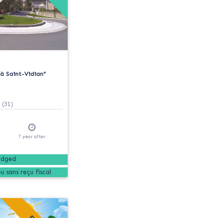
à Saint-Vidian"
(31)
7
year
after
edged