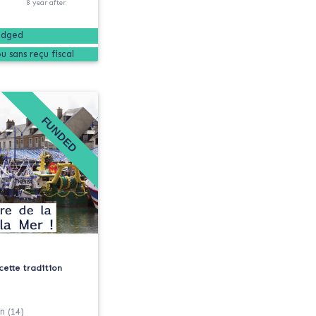
8
year
after
edged
FUNDED
cette tradition
n (14)