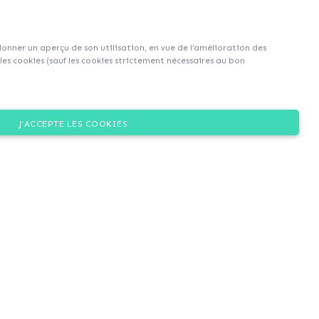
Sign up
Login
|
EN
|
FR
 donner un aperçu de son utilisation, en vue de l’amélioration des
es cookies (sauf les cookies strictement nécessaires au bon
J'ACCEPTE LES COOKIES