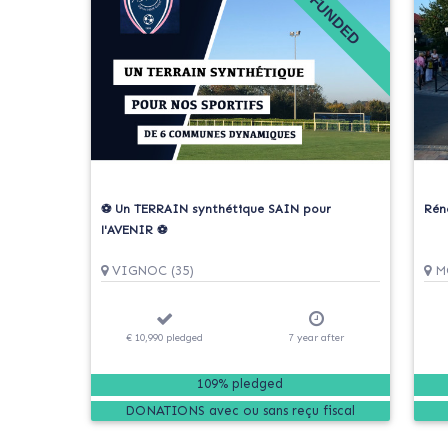
FUNDED
⚽️ Un TERRAIN synthétique SAIN pour
Rén
l'AVENIR ⚽️
VIGNOC (35)
MO
€ 10,990
pledged
7
year
after
109% pledged
DONATIONS