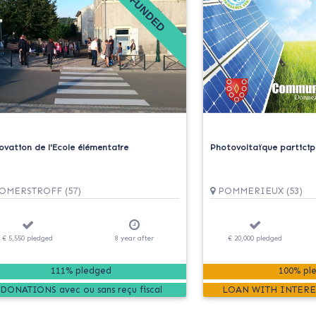
FUNDED
ovation de l'Ecole élémentaire
Photovoltaïque partici
MERSTROFF (57)
POMMERIEUX (53)
€ 5,550
pledged
8
year
after
€ 20,000
pledged
111% pledged
100% pl
DONATIONS
LOAN WITH INTERE