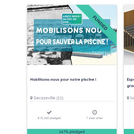
FUNDED
Mobilisons-nous pour notre piscine !
Esp
gra
Decazeville (12)
Sa
€ 51,616
pledged
7
year
after
147% pledged