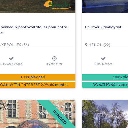
 panneaux photovoltaïques pour notre
Un Hiver Flamboyant
e!
XEROLLES (86)
HENON (22)
€ 15,000
pledged
8
year
after
€ 705
pledged
100% pledged
100% pl
LOAN WITH INTEREST
2.2%
60 months
DONATIONS
FUNDED