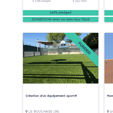
€ 3,500
pledged
8
year
after
140% pledged
DONATIONS
FUNDED
Création d'un équipement sportif
Mon
LE BOUCHAGE (38)
Ju