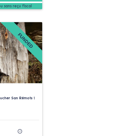
FUNDED
rucher San Rémois !