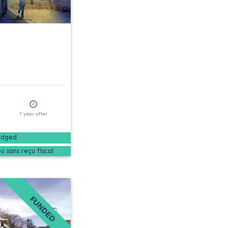
7
year
after
edged
FUNDED