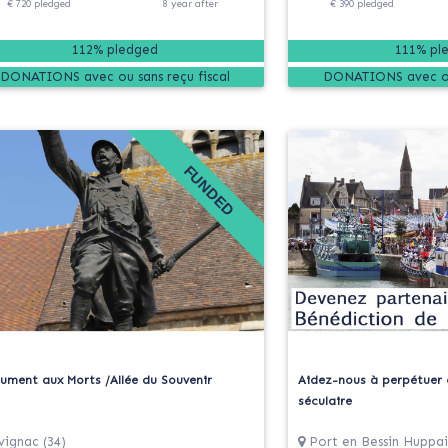
€ 720
pledged
8
year
after
€ 390
pledged
112% pledged
111% pl
DONATIONS
DONATIONS
FUNDED
ument aux Morts /Allée du Souvenir
Aidez-nous à perpétuer 
séculaire
vignac (34)
Port en Bessin Huppai