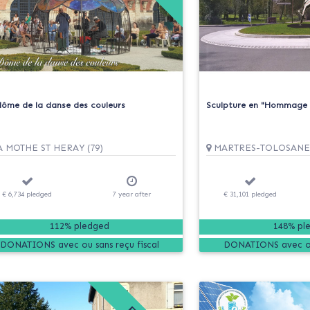
dôme de la danse des couleurs
Sculpture en "Hommage 
 MOTHE ST HERAY (79)
MARTRES-TOLOSANE 
€ 6,734
pledged
7
year
after
€ 31,101
pledged
112% pledged
148% pl
DONATIONS
DONATIONS