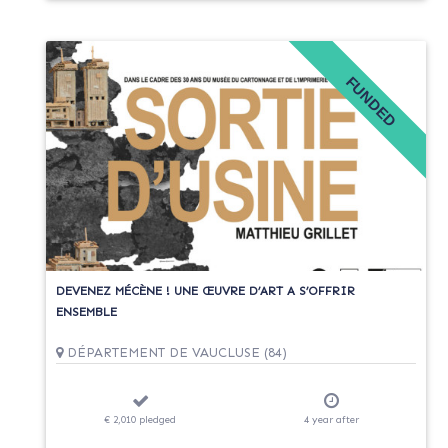
FUNDED
DEVENEZ MÉCÈNE ! UNE ŒUVRE D’ART A S’OFFRIR
ENSEMBLE
DÉPARTEMENT DE VAUCLUSE (84)
€ 2,010
pledged
4
year
after