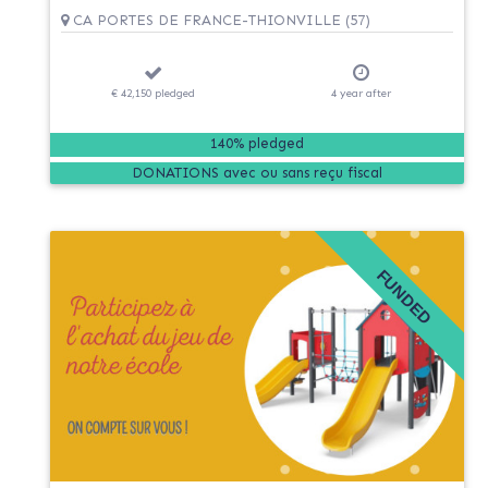
CA PORTES DE FRANCE-THIONVILLE (57)
€ 42,150
pledged
4
year
after
140% pledged
DONATIONS
FUNDED