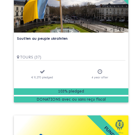
Soutien au peuple ukrainien
TOURS (37)
€ 9,270
pledged
4
year
after
103% pledged
DONATIONS
FUNDED