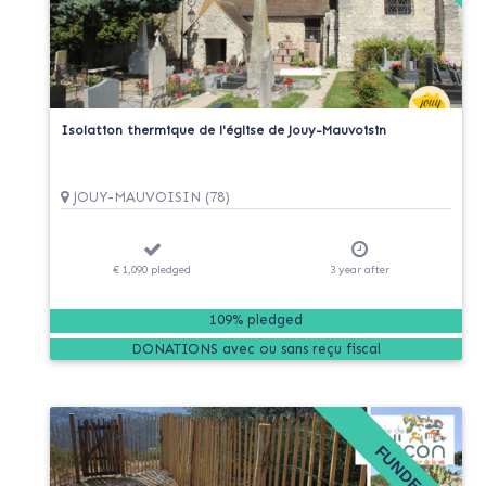
Isolation thermique de l'église de Jouy-Mauvoisin
JOUY-MAUVOISIN (78)
€ 1,090
pledged
3
year
after
109% pledged
DONATIONS
FUNDED