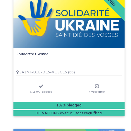
Solidarité Ukraine
SAINT-DIÉ-DES-VOSGES (88)
€ 16,077
pledged
4
year
after
107% pledged
DONATIONS