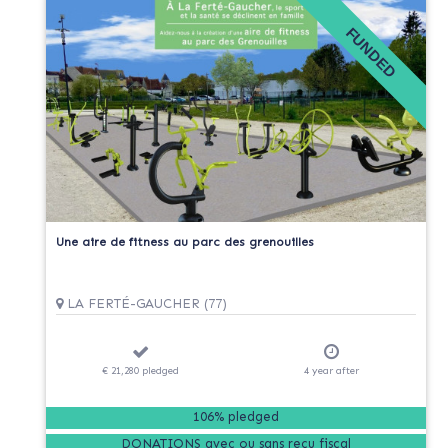
FUNDED
Une aire de fitness au parc des grenouilles
LA FERTÉ-GAUCHER (77)
€ 21,280
pledged
4
year
after
106% pledged
DONATIONS