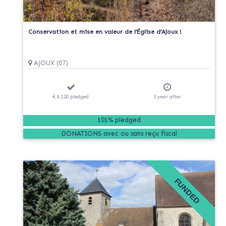
Conservation et mise en valeur de l’Église d’Ajoux !
AJOUX (07)
€ 8,120
pledged
3
year
after
101% pledged
DONATIONS
FUNDED