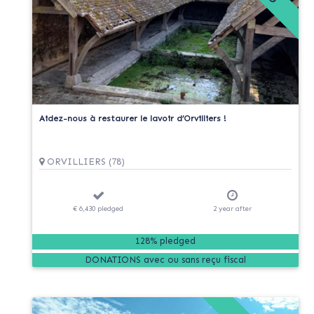
Aidez-nous à restaurer le lavoir d’Orvilliers !
ORVILLIERS (78)
€ 6,430
pledged
2
year
after
128% pledged
DONATIONS