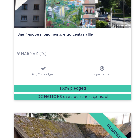
Une fresque monumentale au centre ville
MARNAZ (74)
€ 3,765
pledged
2
year
after
188% pledged
DONATIONS
FUNDED