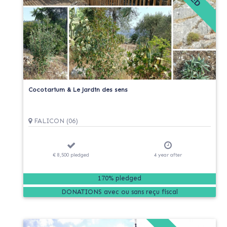
Cocotarium & Le Jardin des sens
FALICON (06)
€ 8,500
pledged
4
year
after
170% pledged
DONATIONS