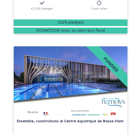
€ 5,100
pledged
3
year
after
102% pledged
DONATIONS
FUNDED
Ensemble, construisons le Centre Aquatique de Basse-Ham