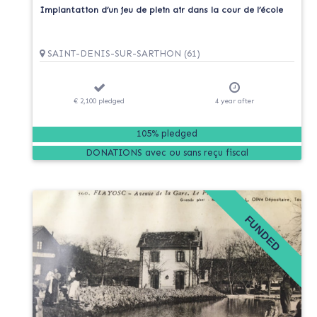
Implantation d’un jeu de plein air dans la cour de l’école
SAINT-DENIS-SUR-SARTHON (61)
€ 2,100
pledged
4
year
after
105% pledged
DONATIONS
FUNDED