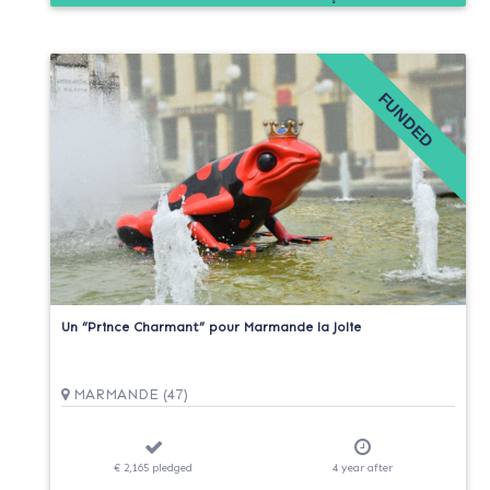
FUNDED
Un “Prince Charmant” pour Marmande la Jolie
MARMANDE (47)
€ 2,165
pledged
4
year
after