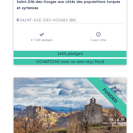
Saint-Dié-des-Vosges aux côtés des populations turques
et syriennes
SAINT-DIÉ-DES-VOSGES (88)
€ 7,040
pledged
3
year
after
140% pledged
DONATIONS
FUNDED