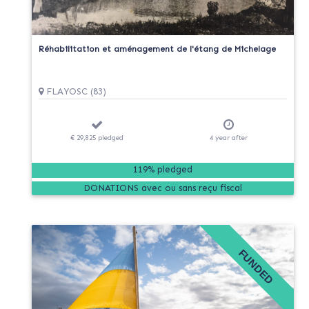
Réhabilitation et aménagement de l'étang de Michelage
FLAYOSC (83)
€ 29,825
pledged
4
year
after
119% pledged
DONATIONS
FUNDED