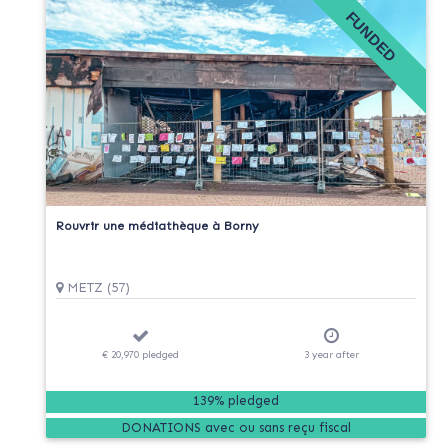
FUNDED
Rouvrir une médiathèque à Borny
METZ (57)
€ 20,970
pledged
3
year
after
139% pledged
DONATIONS