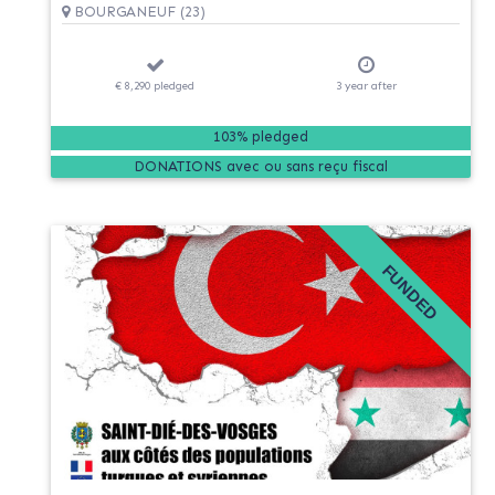
BOURGANEUF (23)
€ 8,290
pledged
3
year
after
103% pledged
DONATIONS
FUNDED