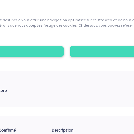
sur Collecticity.fr
nt destinés à vous offrir une navigation optimisée sur ce site web et de nous
rons que vous acceptez l’usage des cookies. Ci-dessous, vous pouvez refuser l
ÈQUE À BORNY
athèque Jean-Macé, soutenez le maintien d’un lieu de lectur
reconstruction d’une nouvelle médiathèque.
ture
Confirmé
Description