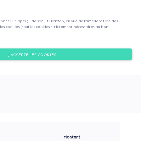
S'inscrire
S'identifier
|
EN
|
FR
 donner un aperçu de son utilisation, en vue de l’amélioration des
es cookies (sauf les cookies strictement nécessaires au bon
Dons
J'ACCEPTE LES COOKIES
e et de culture au cœur du
Montant