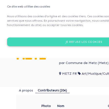
Ce site web utilise des cookies
Projets
Retour 
Nous utilisons des cookies d’origine et des cookies tiers. Ces cookies so
services que nous offrons. En poursuivant votre navigation, nous considé
fonctionnement du site) ou accepter tous les cookies.
A
Rouvrir
propos
une
ROUVRIR UNE MÉDIATH
JE REFUSE LES COOKIES
médiathèque
Contributeurs
à
Après l’incendie de la Médi
(204)
quartier de Borny avec la 
Borny
par Commune de Metz (Metz)
Rouvrir
METZ FR
Art/Musique/Cul
une
ROUVRIR
médiathèque
UNE
MÉDIATHÈQUE
à
A propos
Contributeurs
(204)
À
Borny
BORNY
Après
l’incendie
Photo
Nom
de