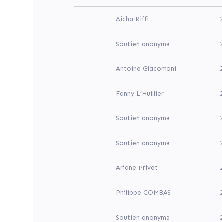
la
Médiathèque
Aicha Riffi
Jean-
Macé,
soutenez
Soutien anonyme
le
maintien
d’un
Antoine Giacomoni
lieu
de
lecture
Fanny L’Huillier
et
de
culture
Soutien anonyme
au
cœur
du
Soutien anonyme
quartier
de
Borny
Ariane Privet
avec
la
reconstruction
Philippe COMBAS
d’une
nouvelle
Soutien anonyme
médiathèque.